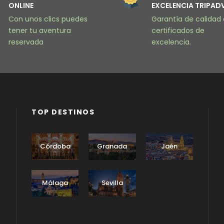
ONLINE
EXCELENCIA TRIPAD
Con unos clics puedes
Garantía de calidad
tener tu aventura
certificados de
reservada
excelencia.
TOP DESTINOS
Córdoba
Granada
Jaén
Málaga
Sevilla