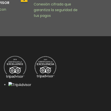
VISOR
Conexión cifrada que
 con
garantiza la seguridad de
tus pagos